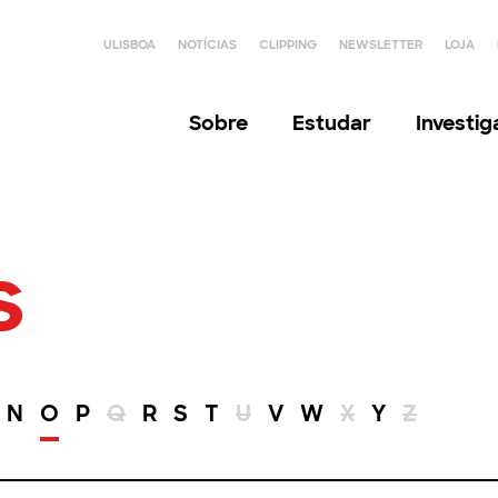
ULISBOA
NOTÍCIAS
CLIPPING
NEWSLETTER
LOJA
Sobre
Estudar
Investi
s
N
O
P
Q
R
S
T
U
V
W
X
Y
Z