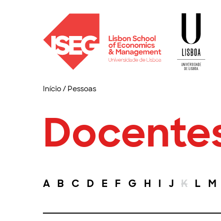
Início
/
Pessoas
Docente
A
B
C
D
E
F
G
H
I
J
K
L
M