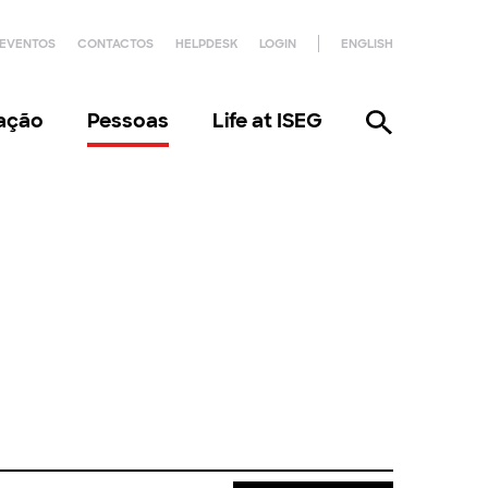
EVENTOS
CONTACTOS
HELPDESK
LOGIN
ENGLISH
gação
Pessoas
Life at ISEG