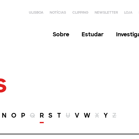
ULISBOA
NOTÍCIAS
CLIPPING
NEWSLETTER
LOJA
Sobre
Estudar
Investi
s
N
O
P
Q
R
S
T
U
V
W
X
Y
Z