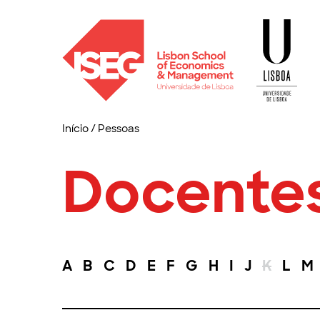
Início
/
Pessoas
Docente
A
B
C
D
E
F
G
H
I
J
K
L
M