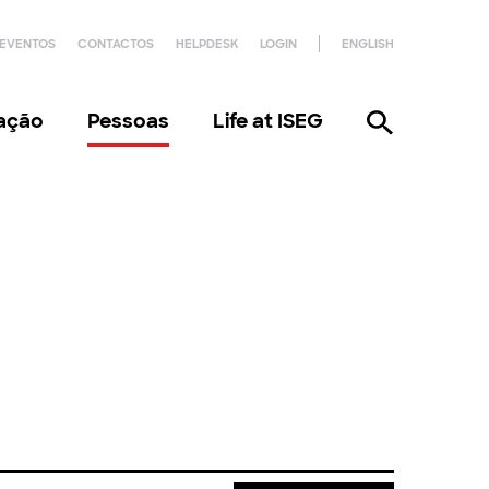
EVENTOS
CONTACTOS
HELPDESK
LOGIN
ENGLISH
gação
Pessoas
Life at ISEG