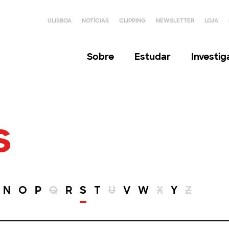
ULISBOA
NOTÍCIAS
CLIPPING
NEWSLETTER
LOJA
Sobre
Estudar
Investi
s
N
O
P
Q
R
S
T
U
V
W
X
Y
Z