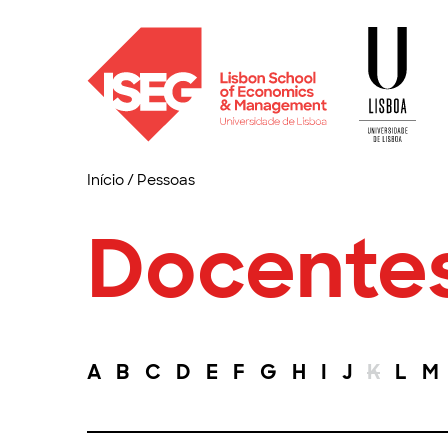
Início
/
Pessoas
Docente
A
B
C
D
E
F
G
H
I
J
K
L
M