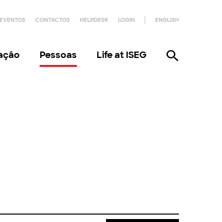
EVENTOS
CONTACTOS
HELPDESK
LOGIN
ENGLISH
gação
Pessoas
Life at ISEG