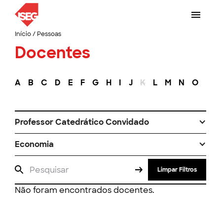
Início
/
Pessoas
Docentes
A
B
C
D
E
F
G
H
I
J
K
L
M
N
O
P
Professor Catedrático Convidado
Economia
Limpar Filtros
Não foram encontrados docentes.