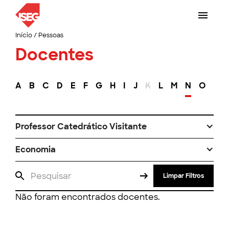
Início
/
Pessoas
Docentes
A
B
C
D
E
F
G
H
I
J
K
L
M
N
O
P
Professor Catedrático Visitante
Economia
Limpar Filtros
Não foram encontrados docentes.