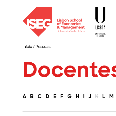
Início
/
Pessoas
Docente
A
B
C
D
E
F
G
H
I
J
K
L
M