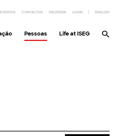
EVENTOS
CONTACTOS
HELPDESK
LOGIN
ENGLISH
gação
Pessoas
Life at ISEG