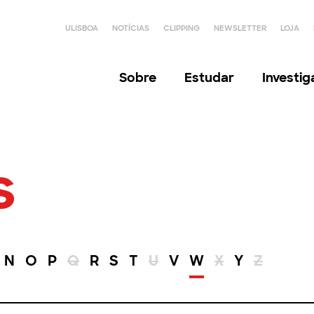
ULISBOA
NOTÍCIAS
CLIPPING
NEWSLETTER
LOJA
Sobre
Estudar
Investi
s
N
O
P
Q
R
S
T
U
V
W
X
Y
Z