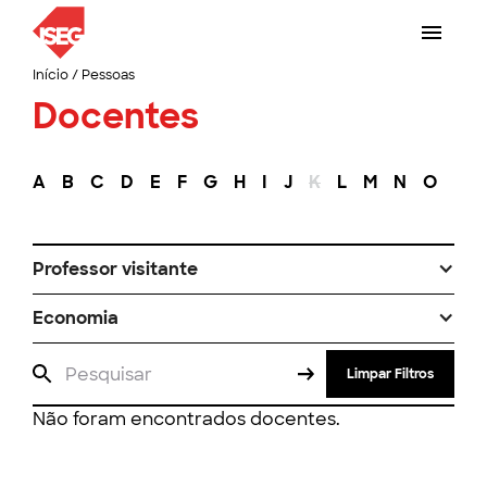
Início
/
Pessoas
Docentes
A
B
C
D
E
F
G
H
I
J
K
L
M
N
O
P
Professor visitante
Economia
Limpar Filtros
Não foram encontrados docentes.