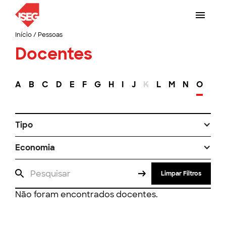
Início
/
Pessoas
Docentes
A
B
C
D
E
F
G
H
I
J
K
L
M
N
O
P
Tipo
Economia
Limpar Filtros
Não foram encontrados docentes.