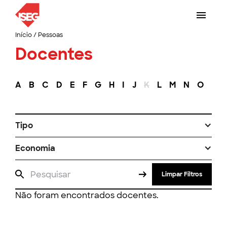
Início
/
Pessoas
Docentes
A
B
C
D
E
F
G
H
I
J
K
L
M
N
O
P
Tipo
Economia
Limpar Filtros
Não foram encontrados docentes.