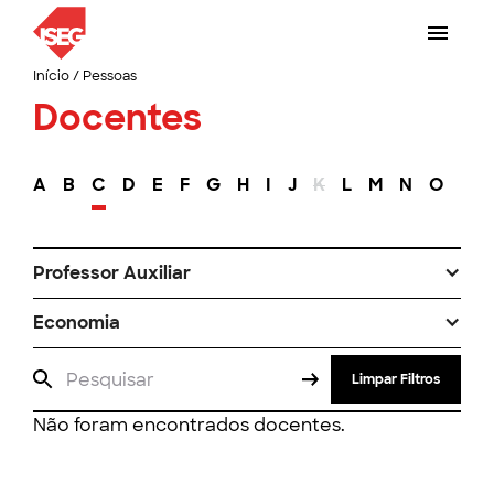
Início
/
Pessoas
Docentes
A
B
C
D
E
F
G
H
I
J
K
L
M
N
O
P
Professor Auxiliar
Economia
Limpar Filtros
Não foram encontrados docentes.