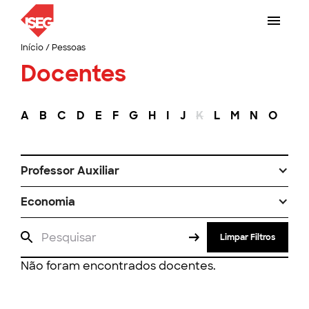
Início
/
Pessoas
Docentes
A
B
C
D
E
F
G
H
I
J
K
L
M
N
O
P
Professor Auxiliar
Economia
Limpar Filtros
Não foram encontrados docentes.