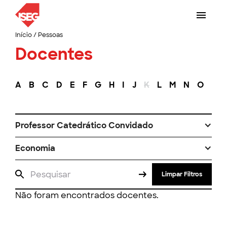
Início
/
Pessoas
Docentes
A
B
C
D
E
F
G
H
I
J
K
L
M
N
O
P
Professor Catedrático Convidado
Economia
Limpar Filtros
Não foram encontrados docentes.