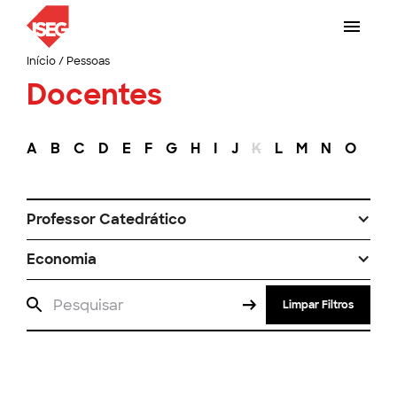
Início
/
Pessoas
Docentes
A
B
C
D
E
F
G
H
I
J
K
L
M
N
O
P
Professor Catedrático
Economia
Limpar Filtros