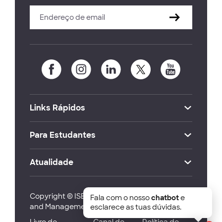
Links Rápidos
Para Estudantes
Atualidade
Copyright © ISEG Lisbon School of Economics
Fala com o nosso
chatbot
e
and Management 2026
esclarece as tuas dúvidas.