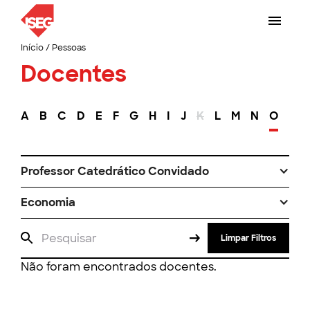
Início
/
Pessoas
Docentes
A
B
C
D
E
F
G
H
I
J
K
L
M
N
O
P
Professor Catedrático Convidado
Economia
Limpar Filtros
Não foram encontrados docentes.