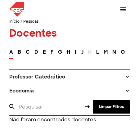
Início
/
Pessoas
Docentes
A
B
C
D
E
F
G
H
I
J
K
L
M
N
O
P
Professor Catedrático
Economia
Limpar Filtros
Não foram encontrados docentes.