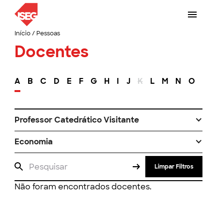
Início
/
Pessoas
Docentes
A
B
C
D
E
F
G
H
I
J
K
L
M
N
O
P
Professor Catedrático Visitante
Economia
Limpar Filtros
Não foram encontrados docentes.