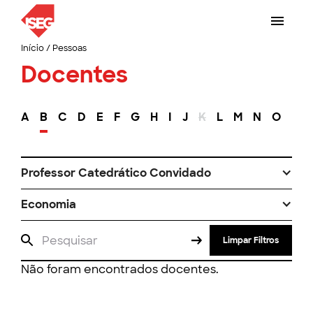
Início
/
Pessoas
Docentes
A
B
C
D
E
F
G
H
I
J
K
L
M
N
O
P
Professor Catedrático Convidado
Economia
Limpar Filtros
Não foram encontrados docentes.