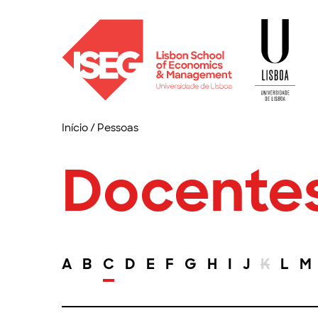
Início
/
Pessoas
Docente
A
B
C
D
E
F
G
H
I
J
K
L
M