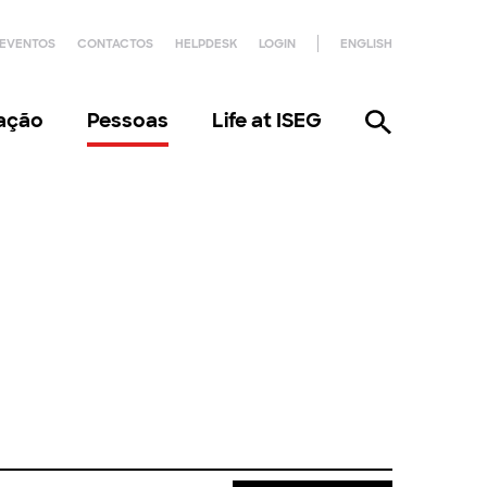
EVENTOS
CONTACTOS
HELPDESK
LOGIN
ENGLISH
gação
Pessoas
Life at ISEG