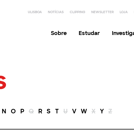
ULISBOA
NOTÍCIAS
CLIPPING
NEWSLETTER
LOJA
Sobre
Estudar
Investi
s
N
O
P
Q
R
S
T
U
V
W
X
Y
Z