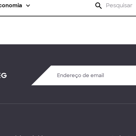
conomia
EG