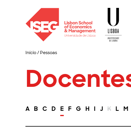
Início
/
Pessoas
Docente
A
B
C
D
E
F
G
H
I
J
K
L
M