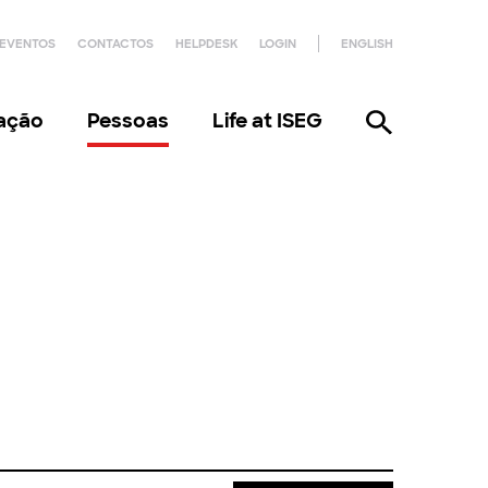
EVENTOS
CONTACTOS
HELPDESK
LOGIN
ENGLISH
gação
Pessoas
Life at ISEG