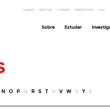
ULISBOA
NOTÍCIAS
CLIPPING
NEWSLETTER
LOJA
Sobre
Estudar
Investi
s
N
O
P
Q
R
S
T
U
V
W
X
Y
Z