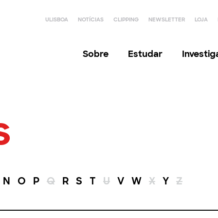
ULISBOA
NOTÍCIAS
CLIPPING
NEWSLETTER
LOJA
Sobre
Estudar
Investi
s
N
O
P
Q
R
S
T
U
V
W
X
Y
Z