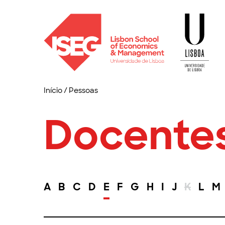
Início
/
Pessoas
Docente
A
B
C
D
E
F
G
H
I
J
K
L
M