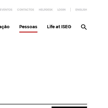
EVENTOS
CONTACTOS
HELPDESK
LOGIN
ENGLISH
gação
Pessoas
Life at ISEG