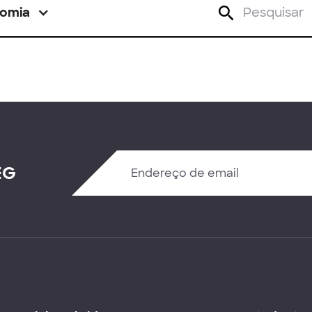
omia
EG