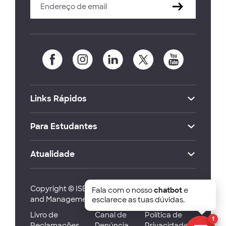
Links Rápidos
Para Estudantes
Atualidade
Copyright © ISEG Lisbon School of Economics
Fala com o nosso
chatbot
e
and Management 2026
esclarece as tuas dúvidas.
Livro de
Canal de
Política de
1
Reclamações
Denúncia
Privacidade