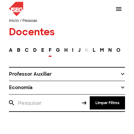
Início
/
Pessoas
Docentes
A
B
C
D
E
F
G
H
I
J
K
L
M
N
O
P
Professor Auxiliar
Economia
Limpar Filtros