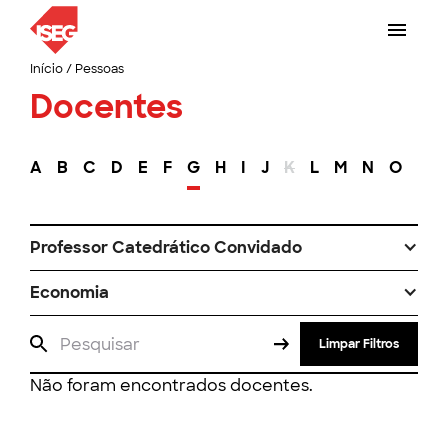
Início
/
Pessoas
Docentes
A
B
C
D
E
F
G
H
I
J
K
L
M
N
O
P
Professor Catedrático Convidado
Economia
Limpar Filtros
Não foram encontrados docentes.