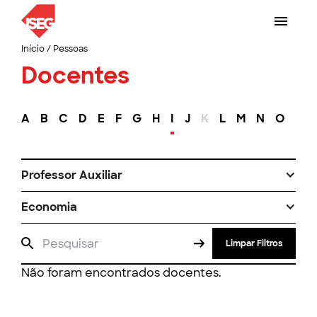
Início
/
Pessoas
Docentes
A
B
C
D
E
F
G
H
I
J
K
L
M
N
O
P
Professor Auxiliar
Economia
Limpar Filtros
Não foram encontrados docentes.