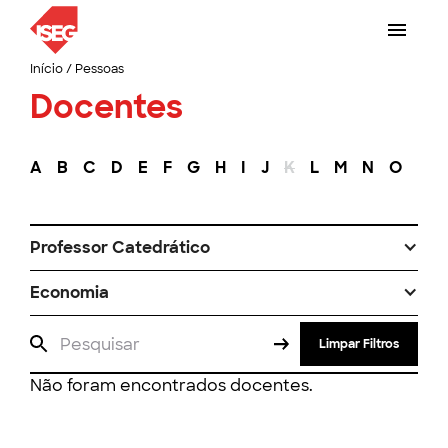
Início
/
Pessoas
Docentes
A
B
C
D
E
F
G
H
I
J
K
L
M
N
O
P
Professor Catedrático
Economia
Limpar Filtros
Não foram encontrados docentes.