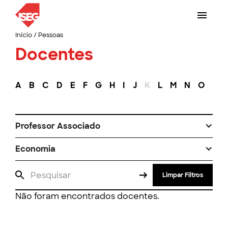
Início
/
Pessoas
Docentes
A
B
C
D
E
F
G
H
I
J
K
L
M
N
O
P
Professor Associado
Economia
Limpar Filtros
Não foram encontrados docentes.