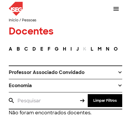
Início
/
Pessoas
Docentes
A
B
C
D
E
F
G
H
I
J
K
L
M
N
O
P
Professor Associado Convidado
Economia
Limpar Filtros
Não foram encontrados docentes.