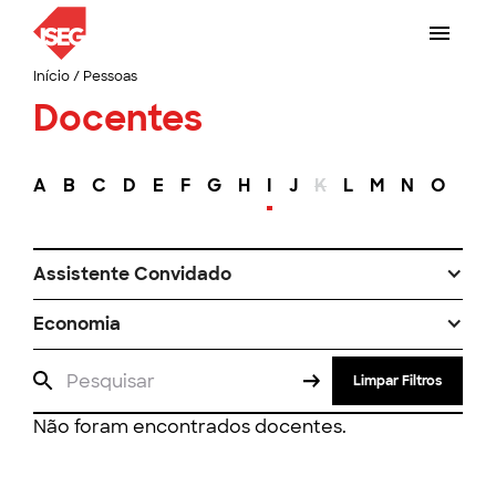
Início
/
Pessoas
Docentes
A
B
C
D
E
F
G
H
I
J
K
L
M
N
O
P
Assistente Convidado
Economia
Limpar Filtros
Não foram encontrados docentes.