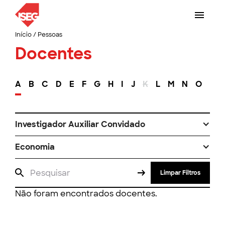
Início
/
Pessoas
Docentes
A
B
C
D
E
F
G
H
I
J
K
L
M
N
O
P
Investigador Auxiliar Convidado
Economia
Limpar Filtros
Não foram encontrados docentes.