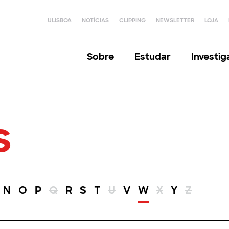
ULISBOA
NOTÍCIAS
CLIPPING
NEWSLETTER
LOJA
Sobre
Estudar
Investi
s
N
O
P
Q
R
S
T
U
V
W
X
Y
Z