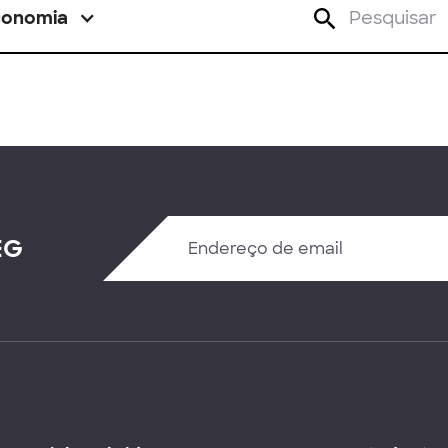
conomia
EG