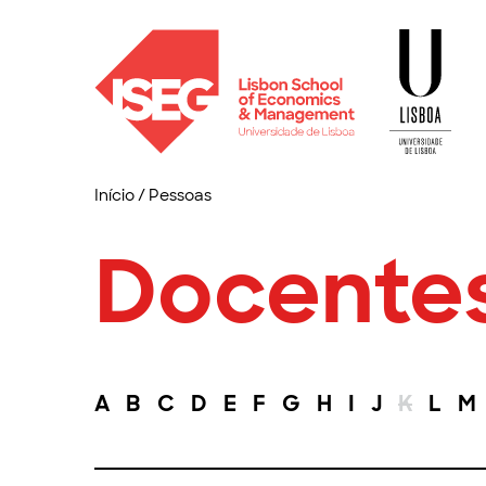
Início
/
Pessoas
Docente
A
B
C
D
E
F
G
H
I
J
K
L
M