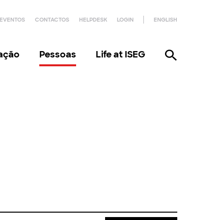
EVENTOS
CONTACTOS
HELPDESK
LOGIN
ENGLISH
gação
Pessoas
Life at ISEG