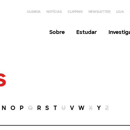
ULISBOA
NOTÍCIAS
CLIPPING
NEWSLETTER
LOJA
Sobre
Estudar
Investi
s
N
O
P
Q
R
S
T
U
V
W
X
Y
Z