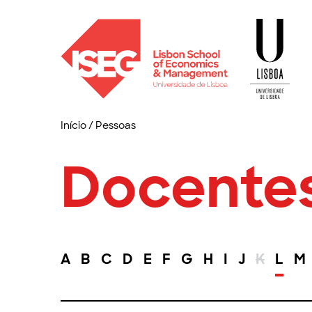
Início
/
Pessoas
Docente
A
B
C
D
E
F
G
H
I
J
K
L
M