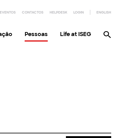
EVENTOS
CONTACTOS
HELPDESK
LOGIN
ENGLISH
gação
Pessoas
Life at ISEG