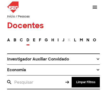
Início
/
Pessoas
Docentes
A
B
C
D
E
F
G
H
I
J
K
L
M
N
O
P
Investigador Auxiliar Convidado
Economia
Limpar Filtros