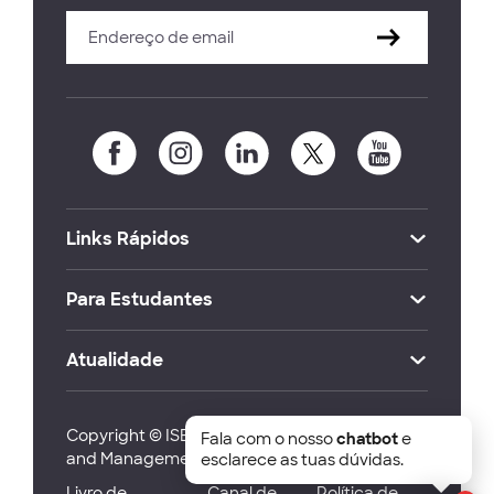
Links Rápidos
Para Estudantes
Atualidade
Copyright © ISEG Lisbon School of Economics
Fala com o nosso
chatbot
e
and Management 2026
esclarece as tuas dúvidas.
Livro de
Canal de
Política de