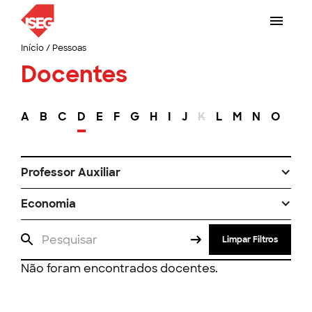
Início
/
Pessoas
Docentes
A
B
C
D
E
F
G
H
I
J
K
L
M
N
O
P
Professor Auxiliar
Economia
Limpar Filtros
Não foram encontrados docentes.