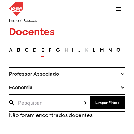
Início
/
Pessoas
Docentes
A
B
C
D
E
F
G
H
I
J
K
L
M
N
O
P
Professor Associado
Economia
Limpar Filtros
Não foram encontrados docentes.