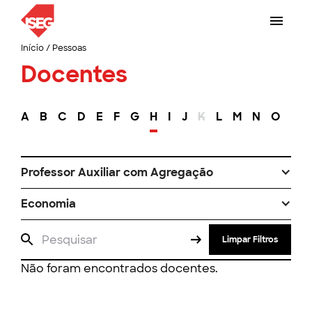
Início
/
Pessoas
Docentes
A
B
C
D
E
F
G
H
I
J
K
L
M
N
O
P
Professor Auxiliar com Agregação
Economia
Limpar Filtros
Não foram encontrados docentes.