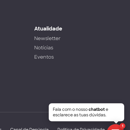
s
Atualidade
Newsletter
Notícias
Eventos
Fala com o nosso
chatbot
e
esclarece as tuas dúvidas.
1
s
Canal de Denúncia
Política de Privacidade