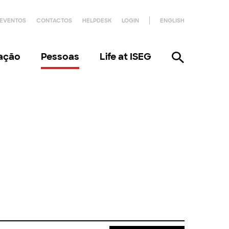
EVENTOS
CONTACTOS
HELPDESK
LOGIN
ENGLISH
gação
Pessoas
Life at ISEG