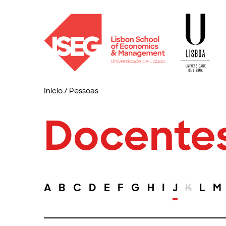
Início
/
Pessoas
Docente
A
B
C
D
E
F
G
H
I
J
K
L
M