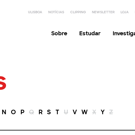
ULISBOA
NOTÍCIAS
CLIPPING
NEWSLETTER
LOJA
Sobre
Estudar
Investi
s
N
O
P
Q
R
S
T
U
V
W
X
Y
Z