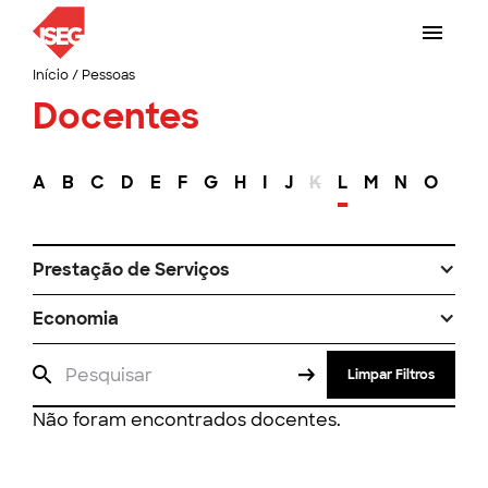
Início
/
Pessoas
Docentes
A
B
C
D
E
F
G
H
I
J
K
L
M
N
O
P
Prestação de Serviços
Economia
Limpar Filtros
Não foram encontrados docentes.