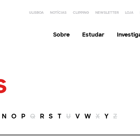
ULISBOA
NOTÍCIAS
CLIPPING
NEWSLETTER
LOJA
Sobre
Estudar
Investi
s
N
O
P
Q
R
S
T
U
V
W
X
Y
Z