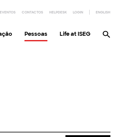
EVENTOS
CONTACTOS
HELPDESK
LOGIN
ENGLISH
gação
Pessoas
Life at ISEG