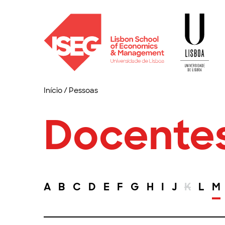
Início
/
Pessoas
Docente
A
B
C
D
E
F
G
H
I
J
K
L
M