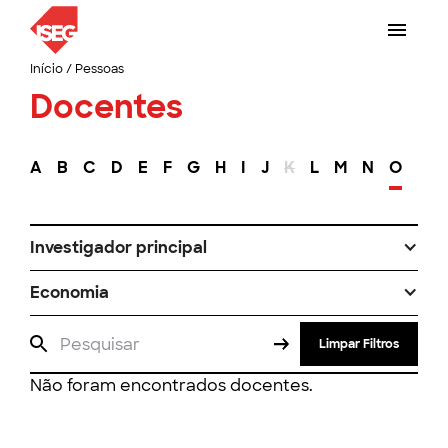
Início
/
Pessoas
Docentes
A
B
C
D
E
F
G
H
I
J
K
L
M
N
O
P
Investigador principal
Economia
Limpar Filtros
Não foram encontrados docentes.