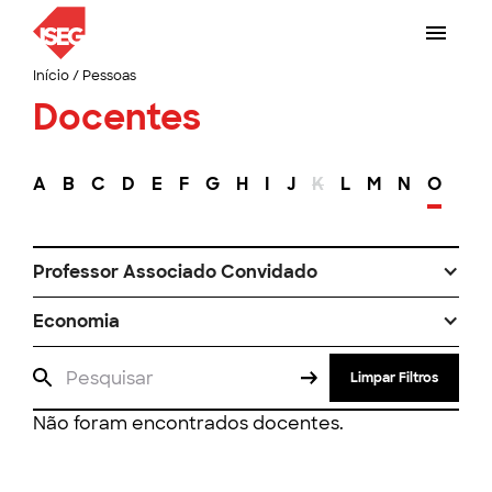
Início
/
Pessoas
Docentes
A
B
C
D
E
F
G
H
I
J
K
L
M
N
O
P
Professor Associado Convidado
Economia
Limpar Filtros
Não foram encontrados docentes.