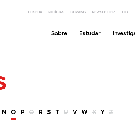
ULISBOA
NOTÍCIAS
CLIPPING
NEWSLETTER
LOJA
Sobre
Estudar
Investi
s
N
O
P
Q
R
S
T
U
V
W
X
Y
Z