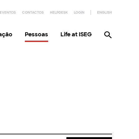
EVENTOS
CONTACTOS
HELPDESK
LOGIN
ENGLISH
gação
Pessoas
Life at ISEG