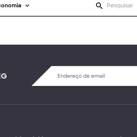
conomia
EG