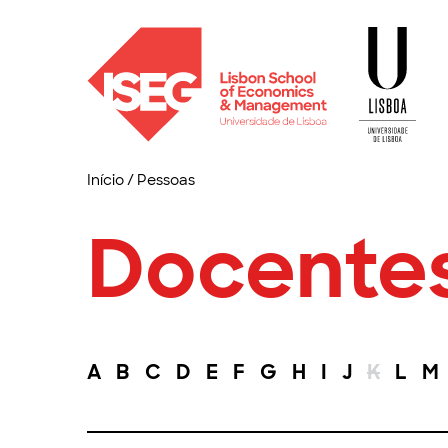
Início
/
Pessoas
Docente
A
B
C
D
E
F
G
H
I
J
K
L
M