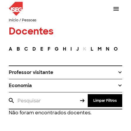
Início
/
Pessoas
Docentes
A
B
C
D
E
F
G
H
I
J
K
L
M
N
O
P
Professor visitante
Economia
Limpar Filtros
Não foram encontrados docentes.