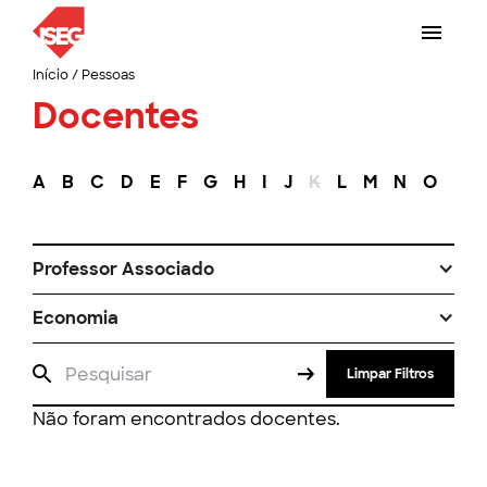
Início
/
Pessoas
Docentes
A
B
C
D
E
F
G
H
I
J
K
L
M
N
O
P
Professor Associado
Economia
Limpar Filtros
Não foram encontrados docentes.