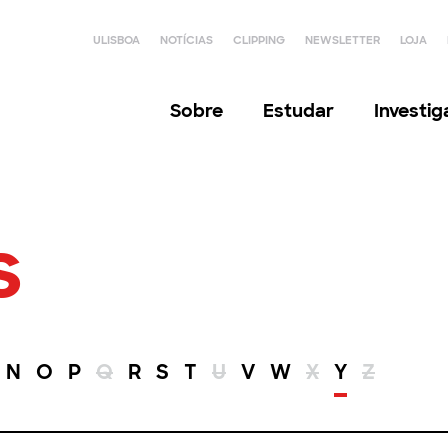
ULISBOA
NOTÍCIAS
CLIPPING
NEWSLETTER
LOJA
Sobre
Estudar
Investi
s
N
O
P
Q
R
S
T
U
V
W
X
Y
Z