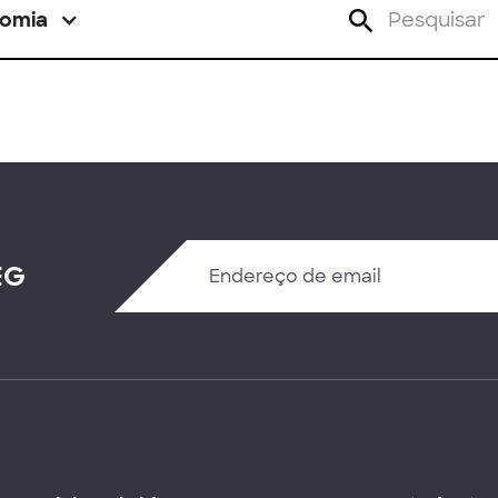
omia
EG