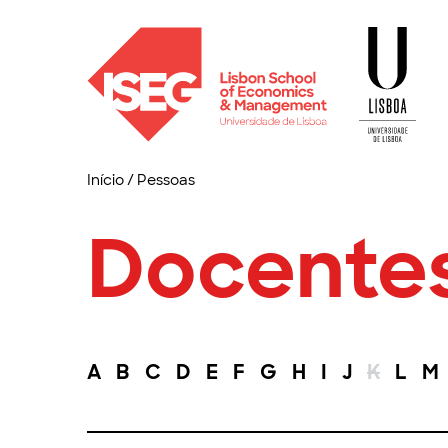
Início
/
Pessoas
Docente
A
B
C
D
E
F
G
H
I
J
K
L
M