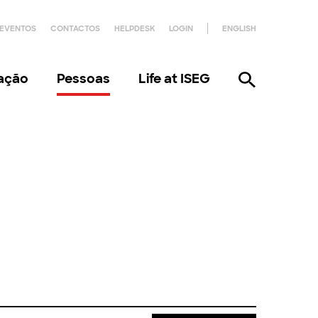
EVENTOS
CONTACTOS
HELPDESK
LOGIN
ENGLISH
gação
Pessoas
Life at ISEG