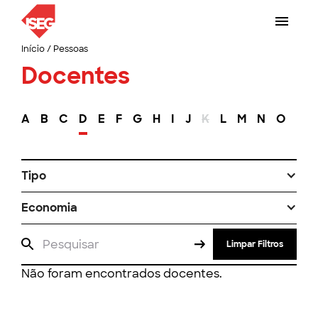
Início
/
Pessoas
Docentes
A
B
C
D
E
F
G
H
I
J
K
L
M
N
O
P
Tipo
Economia
Limpar Filtros
Não foram encontrados docentes.