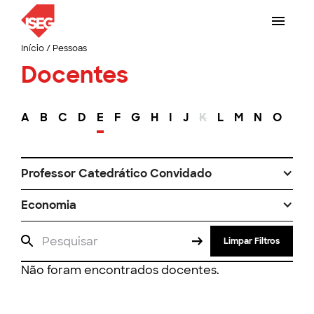
Início
/
Pessoas
Docentes
A
B
C
D
E
F
G
H
I
J
K
L
M
N
O
P
Professor Catedrático Convidado
Economia
Limpar Filtros
Não foram encontrados docentes.