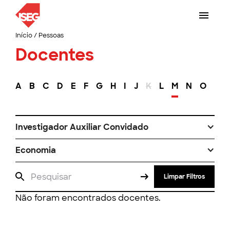
Início
/
Pessoas
Docentes
A
B
C
D
E
F
G
H
I
J
K
L
M
N
O
P
Investigador Auxiliar Convidado
Economia
Limpar Filtros
Não foram encontrados docentes.