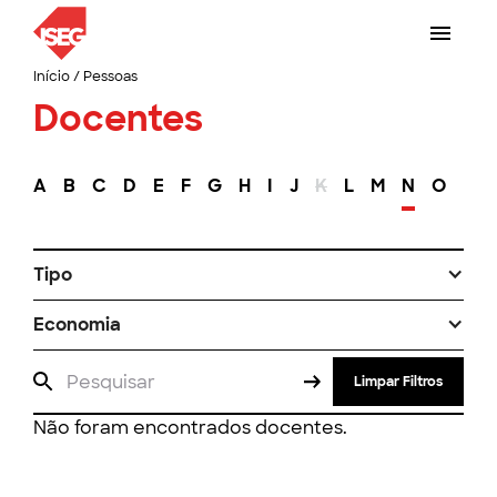
Início
/
Pessoas
Docentes
A
B
C
D
E
F
G
H
I
J
K
L
M
N
O
P
Tipo
Economia
Limpar Filtros
Não foram encontrados docentes.