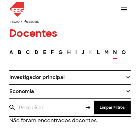
Início
/
Pessoas
Docentes
A
B
C
D
E
F
G
H
I
J
K
L
M
N
O
P
Investigador principal
Economia
Limpar Filtros
Não foram encontrados docentes.