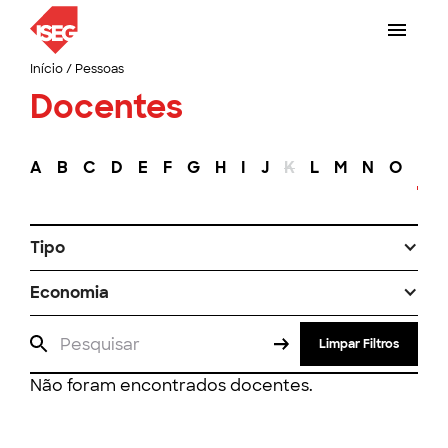
Início
/
Pessoas
Docentes
A
B
C
D
E
F
G
H
I
J
K
L
M
N
O
P
Tipo
Economia
Limpar Filtros
Não foram encontrados docentes.