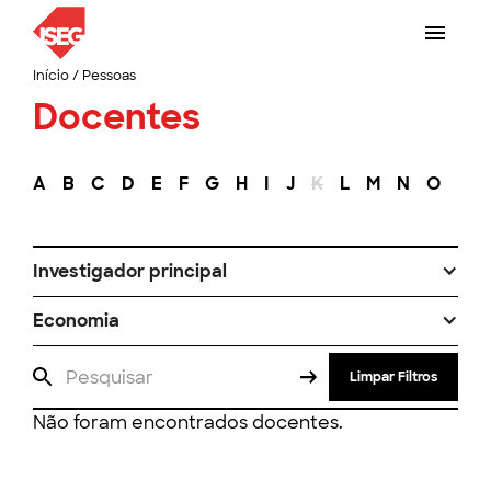
Início
/
Pessoas
Docentes
A
B
C
D
E
F
G
H
I
J
K
L
M
N
O
P
Investigador principal
Economia
Limpar Filtros
Não foram encontrados docentes.